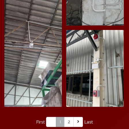
First
Last
1
2