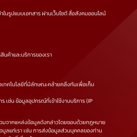
ในรูปแบบเอกสาร ผ่านเว็บไซต์ สื่อสังคมออนไลน์
่สินค้าและบริการของเรา
ือเทคโนโลยีที่มีลักษณะคล้ายคลึงกันเพื่อเก็บ
ร เช่น ข้อมูลอุปกรณ์ที่เข้าใช้งานบริการ (IP
บรวมจากแหล่งข้อมูลดังกล่าวโดยชอบด้วยกฎหมาย
มูลแก่เรา เช่น การส่งข้อมูลส่วนบุคคลของท่าน