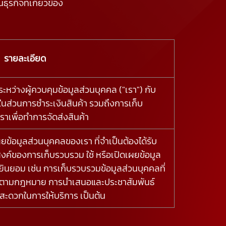
ุรกิจที่เกี่ยวข้อง
รายละเอียด
หว่างผู้ควบคุมข้อมูลส่วนบุคคล ("เรา") กับ
 ในส่วนการชำระเงินสินค้า รวมถึงการเก็บ
เราเพื่อทำการจัดส่งสินค้า
ผยข้อมูลส่วนบุคคลของเรา ที่จำเป็นต้องได้รับ
งค์ของการเก็บรวบรวม ใช้ หรือเปิดเผยข้อมูล
นยอม เช่น การเก็บรวบรวมข้อมูลส่วนบุคคลที่
เว้นตามกฎหมาย การนำเสนอและประชาสัมพันธ์
ะดวกในการให้บริการ เป็นต้น