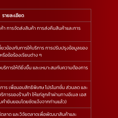
รายละเอียด
ค้า การจัดส่งสินค้า การส่งคืนสินค้าและการ
กี่ยวข้องกับการให้บริการ การปรับปรุงข้อมูลของ
หรือข้อร้องเรียนต่าง ๆ
บริการให้ดียิ่งขึ้น และเหมาะสมกับความต้องการ
ิการ เพื่อมอบสิทธิพิเศษ โปรโมทชั่น ส่วนลด และ
บริการของร้านค้า ให้แก่ลูกค้าผ่านทางอีเมล เอส
้รับคำยินยอมโดยชัดแจ้งจากท่านแล้ว)
์ตลาด และวิจัยตลาดเพื่อพัฒนาสินค้าและ