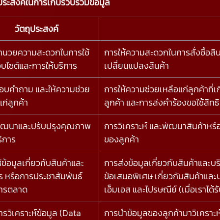
ถุประสงค์ในการเก็บรวบรวมข้อมูล
วัตถุประสงค์
อำนวยความสะดวกในการใช้
การให้ความสะดวกในการสั่งซื้อสิน
็บไซต์และการให้บริการ
เปลี่ยนแปลงสินค้า
ตอบคำถาม และให้ความช่วย
การให้ความช่วยเหลือแก่ลูกค้าที่เ
ก่ลูกค้า
ลูกค้า และการส่งคำร้องขอใช้สิทธิ
พัฒนาและปรับปรุงคุณภาพ
การวิเคราะห์ และพัฒนาสินค้าหรือ
ิการ
ของลูกค้า
ห้ข้อมูลเกี่ยวกับสินค้าและ
การส่งข้อมูลเกี่ยวกับสินค้าและบร
ร หรือการประชาสัมพันธ์
ข้อเสนอพิเศษ เกี่ยวกับสินค้าและ
ารตลาด
เอ็มเอส และไปรษณีย์ (เมื่อเราได
การวิเคราะห์ข้อมูล (Data
การนำข้อมูลของลูกค้ามาวิเคราะห