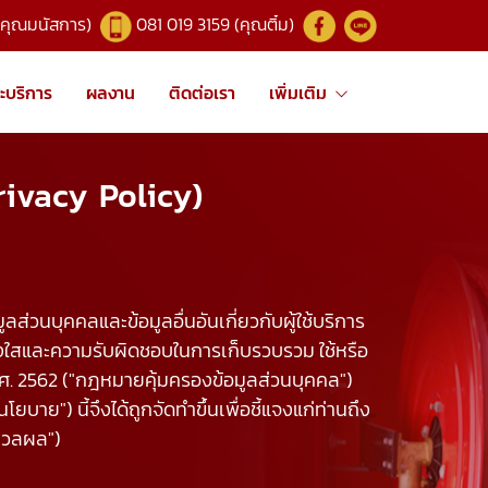
(คุณมนัสการ)
081 019 3159 (คุณติ๋ม)
ะบริการ
ผลงาน
ติดต่อเรา
เพิ่มเติม
rivacy Policy)
ส่วนบุคคลและข้อมูลอื่นอันเกี่ยวกับผู้ใช้บริการ
ามโปร่งใสและความรับผิดชอบในการเก็บรวบรวม ใช้หรือ
ศ. 2562 ("กฎหมายคุ้มครองข้อมูลส่วนบุคคล")
าย") นี้จึงได้ถูกจัดทำขึ้นเพื่อชี้แจงแก่ท่านถึง
ะมวลผล")