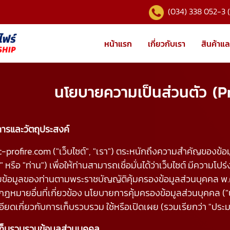
(034) 338 052-3 
หน้าแรก
เกี่ยวกับเรา
สินค้าแล
นโยบายความเป็นส่วนตัว (P
การและวัตถุประสงค์
profire.com ("เว็บไซต์", "เรา") ตระหนักถึงความสำคัญของข้อมูล
า" หรือ "ท่าน") เพื่อให้ท่านสามารถเชื่อมั่นได้ว่าเว็บไซต์ มีคว
ยข้อมูลของท่านตามพระราชบัญญัติคุ้มครองข้อมูลส่วนบุคคล พ.
ฎหมายอื่นที่เกี่ยวข้อง นโยบายการคุ้มครองข้อมูลส่วนบุคคล ("นโยบ
อียดเกี่ยวกับการเก็บรวบรวม ใช้หรือเปิดเผย (รวมเรียกว่า "ปร
เก็บรวบรวมข้อมูลส่วนบุคคล