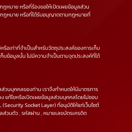
มกฎหมาย หรือที่ร้องขอให้เปิดเผยข้อมูลส่วน
กฎหมาย หรือที่ได้รับอนุญาตตามกฎหมายที่
หรือเท่าที่จำเป็นสำหรับวัตถุประสงค์ของการเก็บ
็บข้อมูลนั้น ไม่มีความจำเป็นตามจุดประสงค์ที่ได้
ส่วนบุคคลของท่าน เราจึงกำหนดให้มีมาตรการ
ลง แก้ไขหรือเปิดเผยข้อมูลส่วนบุคคลโดยไม่ชอบ
rity Socket Layer) ที่อนุมัติให้แก่เว็บไซต์
มูลส่วนตัว , รหัสผ่าน , หมายเลขบัตรเครดิต