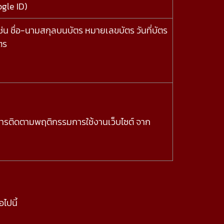
gle ID)
่น ชื่อ-นามสกุลบนบัตร หมายเลขบัตร วันที่บัตร
ตร
อการติดตามพฤติกรรมการใช้งานเว็บไซต์ จาก
ไปนี้