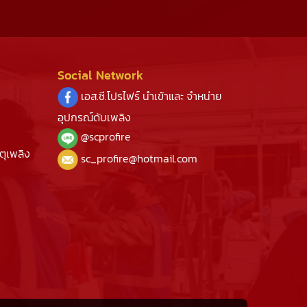
Social Network
เอส.ซี.โปรไฟร์ นำเข้าและ จำหน่าย
อุปกรณ์ดับเพลิง
@s
cprofire
ตุเพลิง
sc_profire@hotmail.com