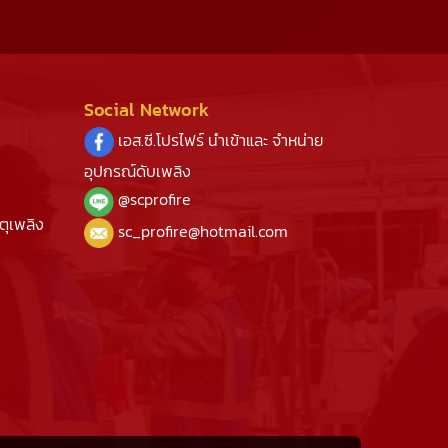
Social Network
เอส.ซี.โปรไฟร์ นำเข้าและ จำหน่าย
อุปกรณ์ดับเพลิง
@s
cprofire
ตุเพลิง
sc_profire@hotmail.com