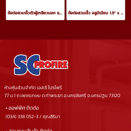
ข้อต่อสวมเร็วตัวผู้เกลียวนอก และตัวเมียพร้อมฝาปิด
ข้อต่อสวมเร็ว อลูมิเนียม 1.5" x 2.5"
ห้างหุ้นส่วนจำกัด เอส.ซี.โปรไฟร์
77 ม.1 ถ.เพชรเกษม ต.ท่าพระยา อ.นครชัยศรี จ.นครปฐม 73120
• ออฟฟิศ ติดต่อ
(034) 338 052-3
/ คุณสิริมา
• สอบถามสินค้า ติดต่อ