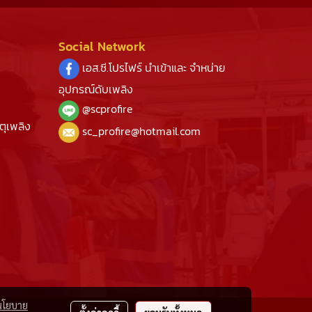
Social Network
เอส.ซี.โปรไฟร์ นำเข้าและ จำหน่าย
อุปกรณ์ดับเพลิง
@s
cprofire
ตุเพลิง
sc_profire@hotmail.com
นโยบาย