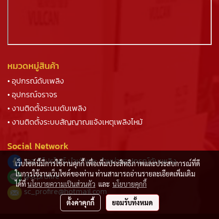
หมวดหมู่สินค้า
• อุปกรณ์ดับเพลิง
• อุปกรณ์จราจร
• งานติดตั้งระบบดับเพลิง
• งานติดตั้งระบบสัญญาณแจ้งเหตุเพลิงไหม้
Social Network
เอส.ซี.โปรไฟร์ นำเข้าและ จำหน่ายอุปกรณ์ดับเพลิง
เว็บไซต์นี้มีการใช้งานคุกกี้ เพื่อเพิ่มประสิทธิภาพและประสบการณ์ที่ดี
ในการใช้งานเว็บไซต์ของท่าน ท่านสามารถอ่านรายละเอียดเพิ่มเติม
@s
cprofire
ได้ที่
นโยบายความเป็นส่วนตัว
และ
นโยบายคุกกี้
sc_profire@hotmail.com
ตั้งค่าคุกกี้
ยอมรับทั้งหมด