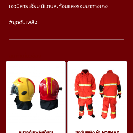
เอวมีสายเอี๊ยม มีแถบสะท้อนแสงรอบขากางเกง
#ชุดดับเพลิง
สินค้าเกี่ยวข้อง
หมวกดับเพลิงเต็มใบ
ชุดดับเพลิง ผ้า NORMAX