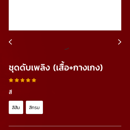
ชุดดับเพลิง (เสื้อ+กางเกง)
สี
สีส้ม
สีกรม