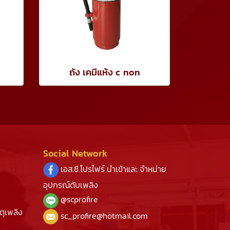
ถัง เคมีแห้ง c non
Social Network
เอส.ซี.โปรไฟร์ นำเข้าและ จำหน่าย
อุปกรณ์ดับเพลิง
@s
cprofire
ตุเพลิง
sc_profire@hotmail.com