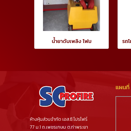
น้ำยาดับเพลิง โฟม
แผนที่
ห้างหุ้นส่วนจำกัด เอส.ซี.โปรไฟร์
77 ม.1 ถ.เพชรเกษม ต.ท่าพระยา