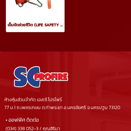
เข็มขัดช่วยชีวิต (LIFE SAFETY BELT)
ห้างหุ้นส่วนจำกัด เอส.ซี.โปรไฟร์
77 ม.1 ถ.เพชรเกษม ต.ท่าพระยา อ.นครชัยศรี จ.นครปฐม 73120
• ออฟฟิศ ติดต่อ
(034) 338 052-3
/ คุณสิริมา