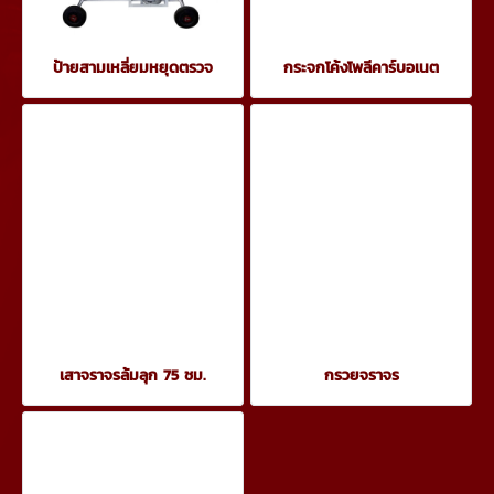
ป้ายสามเหลี่ยมหยุดตรวจ
กระจกโค้งโพลีคาร์บอเนต
เสาจราจรล้มลุก 75 ชม.
กรวยจราจร