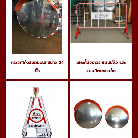
กระจกโค้งสแตนเลส ขนาด 24
แผงกั้นจราจร แบบมีล้อ และ
นิ้ว
แบบมีตะขอเหล็ก