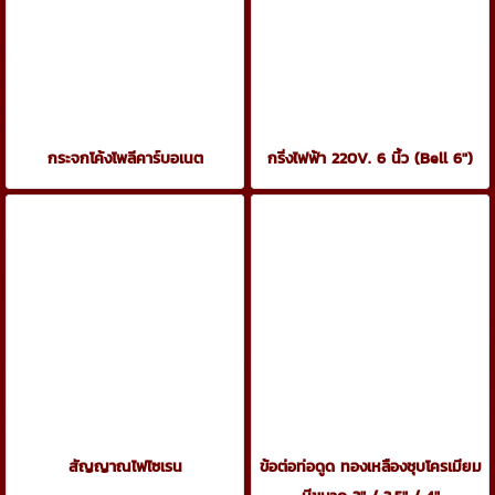
กระจกโค้งโพลีคาร์บอเนต
กริ่งไฟฟ้า 220V. 6 นิ้ว (Bell 6")
สัญญาณไฟไซเรน
ข้อต่อท่อดูด ทองเหลืองชุบโครเมียม