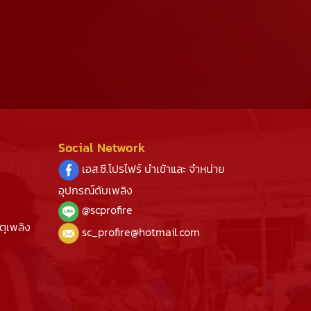
Social Network
เอส.ซี.โปรไฟร์ นำเข้าและ จำหน่าย
อุปกรณ์ดับเพลิง
@s
cprofire
ตุเพลิง
sc_profire@hotmail.com