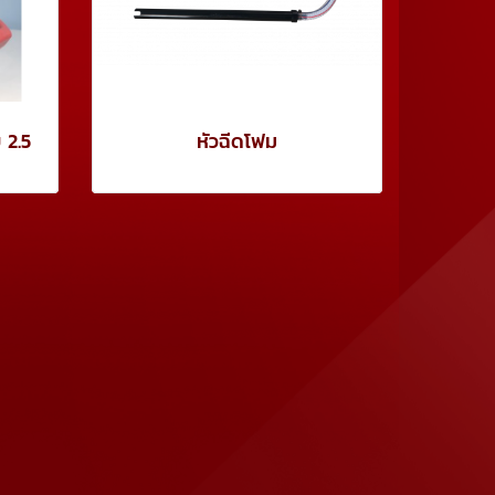
 2.5
หัวฉีดโฟม